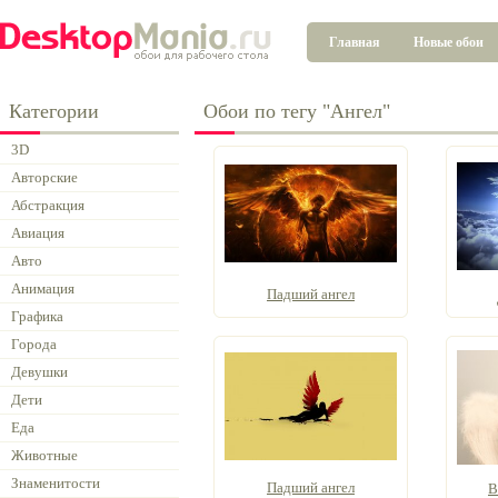
Главная
Новые обои
Категории
Обои по тегу "Ангел"
3D
Авторские
Абстракция
Авиация
Авто
Анимация
Падший ангел
Графика
Города
Девушки
Дети
Еда
Животные
Знаменитости
Падший ангел
В