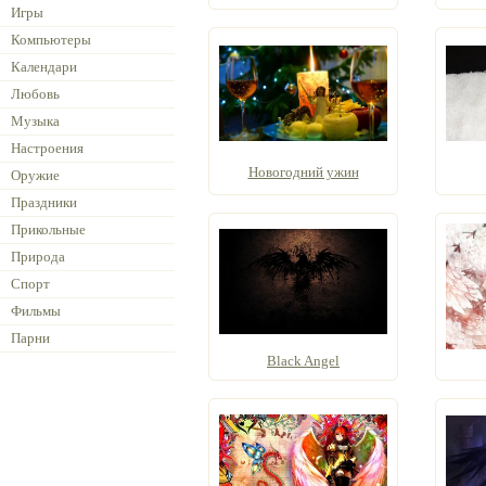
Игры
Компьютеры
Календари
Любовь
Музыка
Настроения
Новогодний ужин
Оружие
Праздники
Прикольные
Природа
Спорт
Фильмы
Парни
Black Angel