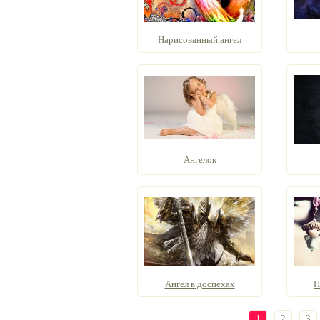
Нарисованный ангел
Ангелок
Ангел в доспехах
П
1
2
3