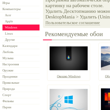
Игры
картинку на рабочем столе.
Компьютеры
Удалить Десктопманию можно 
Acer
DesktopMania > Удалить (Unins
Apple
Пользовательское соглашение
Windows
Рекомендуемые обои
Linux
Другие
Календари
Любовь
Музыка
Настроения
Оружие
Окошко Windows
Обо
Праздники
Прикольные
Природа
Спорт
Фильмы
Парни