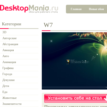
Главная
Новые обои
Категории
W7
3D
Авторские
Абстракция
Авиация
Авто
Анимация
Графика
Города
Девушки
Дети
Еда
Животные
Знаменитости
Программа автоматически опр