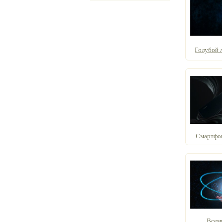
Голубой л
Смартфон 
Всем