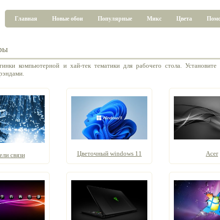
Главная
Новые обои
Популярные
Микс
Цвета
Пом
ры
инки компьютерной и хай-тек тематики для рабочего стола. Установите
рэндами.
Цветочный windows 11
Acer
ели связи