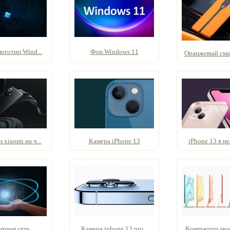
оготип Wind...
Фон Windows 11
Оранжевый смар
xiaomi на ч...
Камера iPhone 13
iPhone 13 в не
ирная сеть
Камера iphone 13 pro...
Компьютер моно