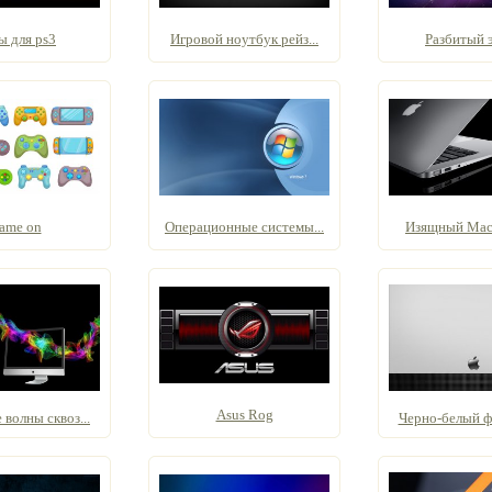
ы для ps3
Игровой ноутбук рейз...
Разбитый 
ame on
Операционные системы...
Изящный Macb
Asus Rog
волны сквоз...
Черно-белый фо