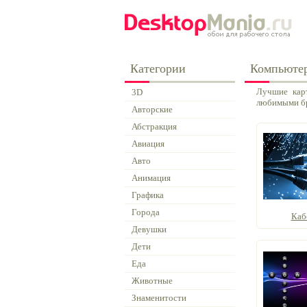
Категории
Компьюте
Лучшие карт
3D
любимыми б
Авторские
Абстракция
Авиация
Авто
Анимация
Графика
Города
Каб
Девушки
Дети
Еда
Животные
Знаменитости