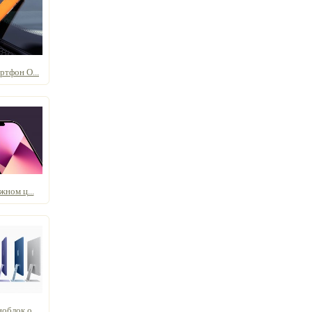
тфон O...
жном ц...
блок о...