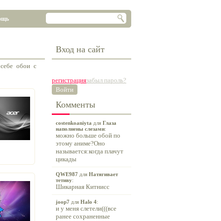
ощь
Вход на сайт
 себе обои с
регистрация
забыл пароль?
Войти
Комменты
costenkoaniyta
для
Глаза
наполнены слезами
:
можно больше обой по
этому аниме?Оно
называется:когда плачут
цикады
QWE987
для
Натягивает
тетиву
:
Шикарная Китнисс
joop7
для
Halo 4
:
и у меня слетели(((все
ранее сохраненные