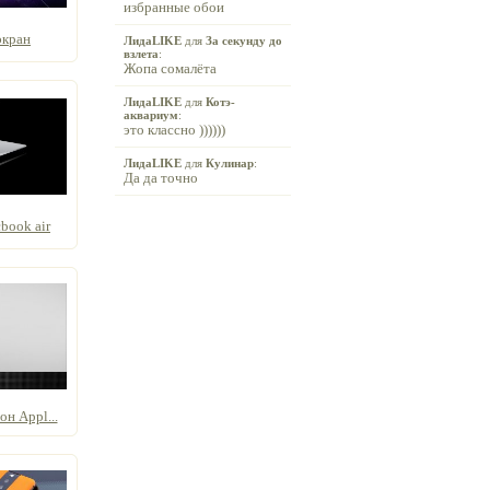
избранные обои
экран
ЛидаLIKE
для
За секунду до
взлета
:
Жопа сомалёта
ЛидаLIKE
для
Котэ-
аквариум
:
это классно ))))))
ЛидаLIKE
для
Кулинар
:
Да да точно
ook air
н Appl...