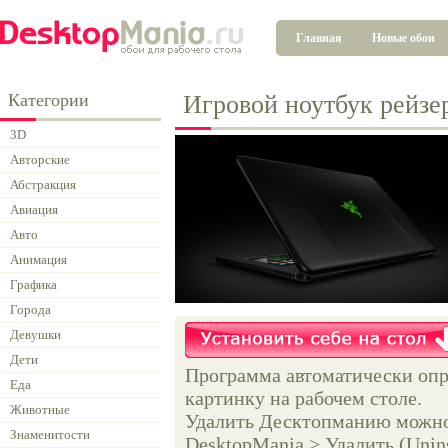
Главная
Новые обои
Категории
Игровой ноутбук рейзе
3D
Авторские
Абстракция
Авиация
Авто
Анимация
Графика
Города
Девушки
Дети
Программа автоматически опр
Еда
картинку на рабочем столе.
Животные
Удалить Десктопманию можно 
Знаменитости
DesktopMania > Удалить (Unins