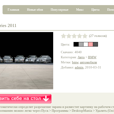
Главная
Новые обои
Популярные
Микс
Цвета
Пом
ies 2011
(27 голосов)
Цвета:
Скачано: 4040
Категория:
Авто
>
BMW
Метки:
bmw
,
автомобили
Добавил:
admin
, 2010-03-31
оматически определит разрешение экрана и разместит картинку на рабочем ст
опманию можно легко через Пуск > Программы > DesktopMania > Удалить (Unins