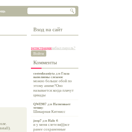
ощь
Вход на сайт
регистрация
забыл пароль?
Войти
Комменты
costenkoaniyta
для
Глаза
наполнены слезами
:
можно больше обой по
этому аниме?Оно
называется:когда плачут
цикады
QWE987
для
Натягивает
тетиву
:
Шикарная Китнисс
joop7
для
Halo 4
:
оле.
и у меня слетели(((все
tall).
ранее сохраненные