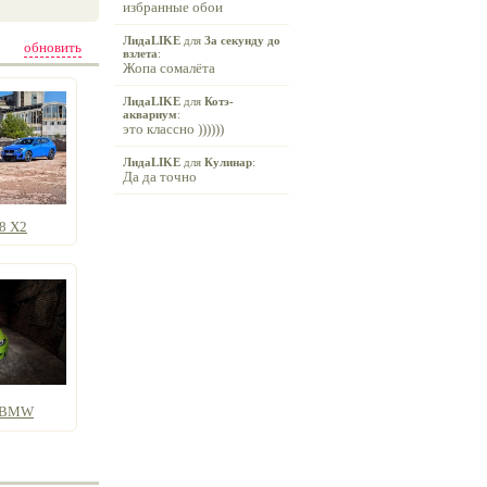
избранные обои
ЛидаLIKE
для
За секунду до
обновить
взлета
:
Жопа сомалёта
ЛидаLIKE
для
Котэ-
аквариум
:
это классно ))))))
ЛидаLIKE
для
Кулинар
:
Да да точно
8 X2
е BMW