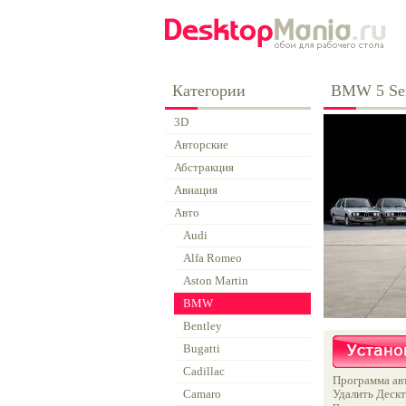
Категории
BMW 5 Ser
3D
Авторские
Абстракция
Авиация
Авто
Audi
Alfa Romeo
Aston Martin
BMW
Bentley
Bugatti
Cadillac
Программа авт
Camaro
Удалить Дескт