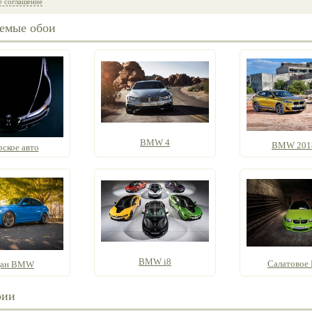
е соглашение
емые обои
BMW 4
BMW 201
рское авто
BMW i8
Салатово
дан BMW
рии