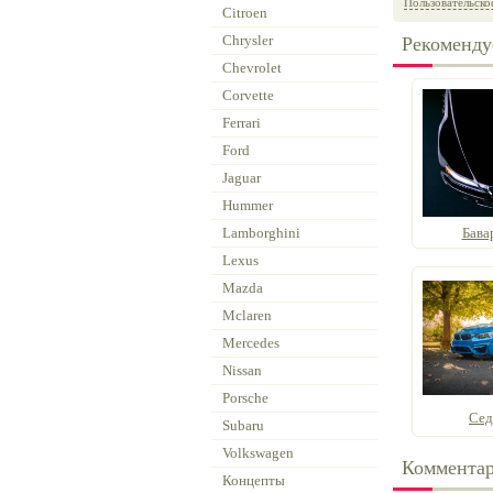
Пользовательско
Citroen
Chrysler
Рекоменду
Chevrolet
Corvette
Ferrari
Ford
Jaguar
Hummer
Lamborghini
Бава
Lexus
Mazda
Mclaren
Mercedes
Nissan
Porsche
Се
Subaru
Volkswagen
Коммента
Концепты