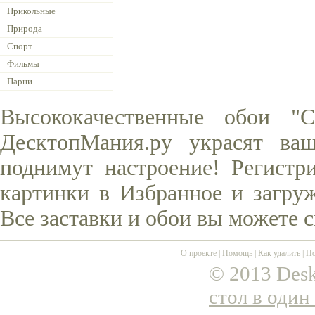
Прикольные
Природа
Спорт
Фильмы
Парни
Высококачественные обои 
ДесктопМания.ру украсят ва
поднимут настроение! Регистр
картинки в Избранное и загруж
Все заставки и обои вы можете 
О проекте
|
Помощь
|
Как удалить
|
По
© 2013 Desk
стол в один