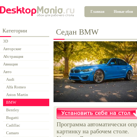
Главная
Новые обои
Категории
Седан BMW
3D
Авторские
Абстракция
Авиация
Авто
Audi
Alfa Romeo
Aston Martin
BMW
Bentley
Bugatti
Программа автоматически опр
Cadillac
картинку на рабочем столе.
Camaro