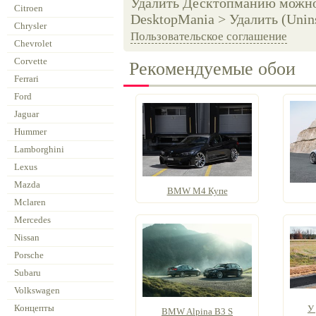
Удалить Десктопманию можно 
Citroen
DesktopMania > Удалить (Unins
Chrysler
Пользовательское соглашение
Chevrolet
Corvette
Рекомендуемые обои
Ferrari
Ford
Jaguar
Hummer
Lamborghini
Lexus
Mazda
BMW M4 Купе
Mclaren
Mercedes
Nissan
Porsche
Subaru
Volkswagen
Концепты
У
BMW Alpina B3 S