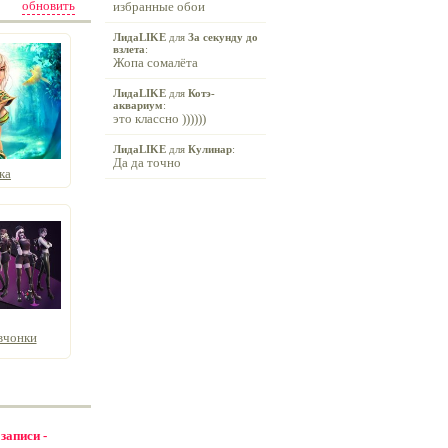
обновить
избранные обои
ЛидаLIKE
для
За секунду до
взлета
:
Жопа сомалёта
ЛидаLIKE
для
Котэ-
аквариум
:
это классно ))))))
ЛидаLIKE
для
Кулинар
:
Да да точно
ка
вчонки
 записи -