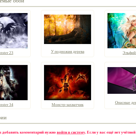
емые обои
У подножия дерева
nster 23
Эльфий
Опасные де
nster 34
Монстр-захватчик
рии
бы добавить комментарий нужно
войти в систему
. Если у вас ещё нет учётной