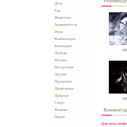
Рекоменду
Дети
Еда
Животные
Знаменитости
Игры
Компьютеры
Календари
mo
Любовь
Музыка
Настроения
Оружие
Праздники
Прикольные
Природа
mo
Спорт
Коммента
Фильмы
Парни
Для того, что