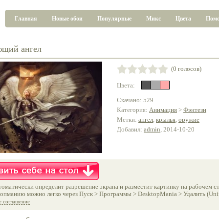
Главная
Новые обои
Популярные
Микс
Цвета
Пом
ющий ангел
(0 голосов)
Цвета:
Скачано: 529
Категория:
Анимация
>
Фэнтези
Метки:
ангел
,
крылья
,
оружие
Добавил:
admin
, 2014-10-20
оматически определит разрешение экрана и разместит картинку на рабочем ст
опманию можно легко через Пуск > Программы > DesktopMania > Удалить (Unins
е соглашение