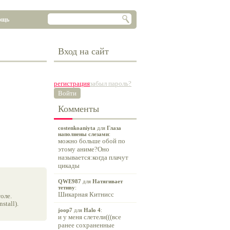
ощь
Вход на сайт
регистрация
забыл пароль?
Войти
Комменты
costenkoaniyta
для
Глаза
наполнены слезами
:
можно больше обой по
этому аниме?Оно
называется:когда плачут
цикады
QWE987
для
Натягивает
тетиву
:
Шикарная Китнисс
оле.
tall).
joop7
для
Halo 4
:
и у меня слетели(((все
ранее сохраненные