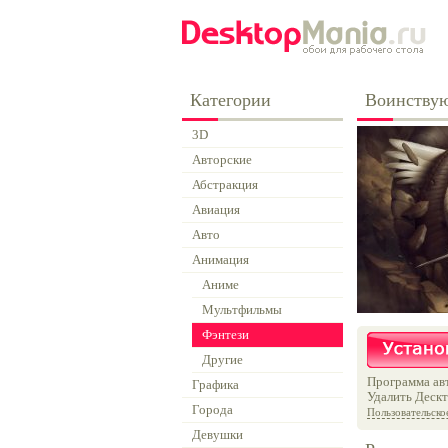
Категории
Воинству
3D
Авторские
Абстракция
Авиация
Авто
Анимация
Аниме
Мультфильмы
Фэнтези
Другие
Программа авт
Графика
Удалить Дескт
Города
Пользовательско
Девушки