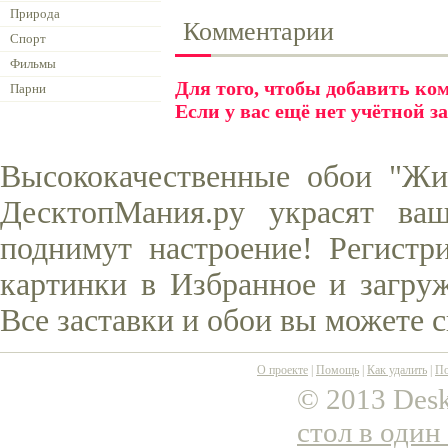
Природа
Комментарии
Спорт
Фильмы
Для того, чтобы добавить к
Парни
Если у вас ещё нет учётной з
Высококачественные обои "Жи
ДесктопМания.ру украсят ва
поднимут настроение! Регистр
картинки в Избранное и загруж
Все заставки и обои вы можете 
О проекте
|
Помощь
|
Как удалить
|
По
© 2013 Desk
стол в один