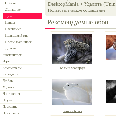
Собаки
DesktopMania > Удалить (Unins
Домашние
Пользовательское соглашение
Дикие
Рекомендуемые обои
Птицы
Насекомые
Подводный мир
Пресмыкающиеся
Другие
Знаменитости
Игры
Компьютеры
Коты и леопарды
Календари
Любовь
Музыка
Настроения
Оружие
Праздники
Зайчик-беляк
Прикольные