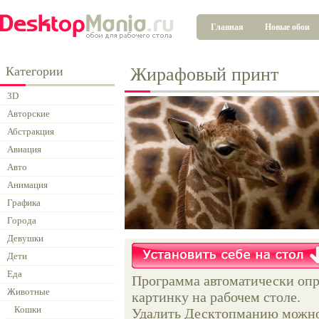
Главная
Новые обои
Категории
Жирафовый принт
3D
Авторские
Абстракция
Авиация
Авто
Анимация
Графика
Города
Девушки
Дети
Еда
Программа автоматически опр
Животные
картинку на рабочем столе.
Кошки
Удалить Десктопманию можно 