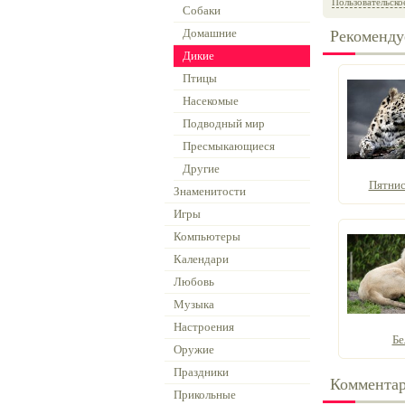
Пользовательско
Собаки
Домашние
Рекоменду
Дикие
Птицы
Насекомые
Подводный мир
Пресмыкающиеся
Другие
Пятнис
Знаменитости
Игры
Компьютеры
Календари
Любовь
Музыка
Настроения
Бе
Оружие
Праздники
Коммента
Прикольные