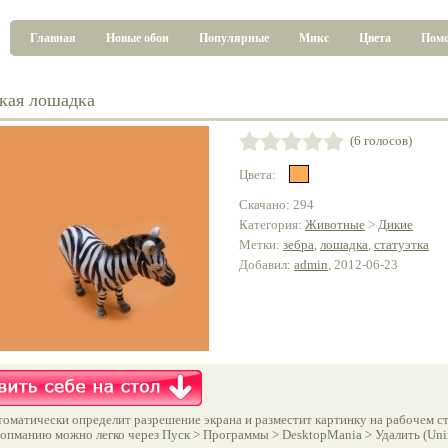
Главная
Новые обои
Популярные
Микс
Цвета
Пом
кая лошадка
(6 голосов)
Цвета:
Скачано: 294
Категория:
Животные
>
Дикие
Метки:
зебра
,
лошадка
,
статуэтка
Добавил:
admin
, 2012-06-23
оматически определит разрешение экрана и разместит картинку на рабочем ст
опманию можно легко через Пуск > Программы > DesktopMania > Удалить (Unins