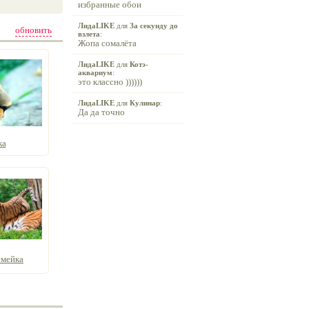
избранные обои
ЛидаLIKE
для
За секунду до
обновить
взлета
:
Жопа сомалёта
ЛидаLIKE
для
Котэ-
аквариум
:
это классно ))))))
ЛидаLIKE
для
Кулинар
:
Да да точно
ка
емейка