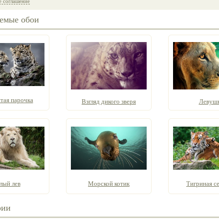
е соглашение
емые обои
тая парочка
Взгляд дикого зверя
Левуш
лый лев
Морской котик
Тигриная с
рии