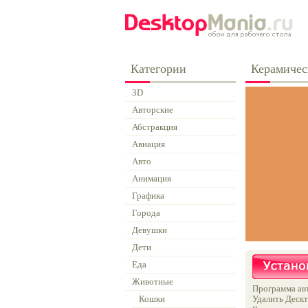
Категории
Керамичес
3D
Авторские
Абстракция
Авиация
Авто
Анимация
Графика
Города
Девушки
Дети
Еда
Животные
Программа авт
Кошки
Удалить Дескт