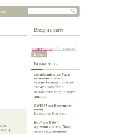
ощь
Вход на сайт
регистрация
забыл пароль?
Войти
Комменты
costenkoaniyta
для
Глаза
наполнены слезами
:
можно больше обой по
этому аниме?Оно
называется:когда плачут
цикады
QWE987
для
Натягивает
тетиву
:
Шикарная Китнисс
joop7
для
Halo 4
:
оле.
и у меня слетели(((все
tall).
ранее сохраненные