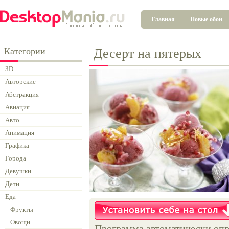
Главная
Новые обои
Категории
Десерт на пятерых
3D
Авторские
Абстракция
Авиация
Авто
Анимация
Графика
Города
Девушки
Дети
Еда
Фрукты
Овощи
Программа автоматически опр