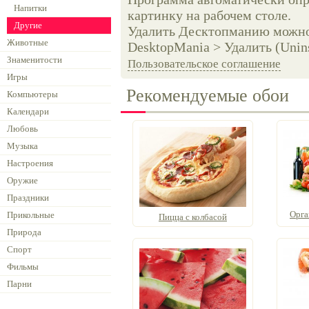
Напитки
картинку на рабочем столе.
Другие
Удалить Десктопманию можно 
Животные
DesktopMania > Удалить (Unins
Знаменитости
Пользовательское соглашение
Игры
Рекомендуемые обои
Компьютеры
Календари
Любовь
Музыка
Настроения
Оружие
Праздники
Орга
Прикольные
Пицца с колбасой
Природа
Спорт
Фильмы
Парни