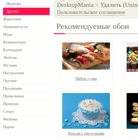
Напитки
DesktopMania > Удалить (Unins
Другие
Пользовательское соглашение
Животные
Рекомендуемые обои
Знаменитости
Игры
Компьютеры
Календари
Любовь
Музыка
Настроения
Набор суши
Оружие
Праздники
Прикольные
Природа
Спорт
Фильмы
Парни
Кексик с цветочками