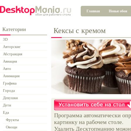
Главная
Новые обои
Категории
Кексы с кремом
3D
Авторские
Абстракция
Авиация
Авто
Анимация
Графика
Города
Девушки
Дети
Еда
Программа автоматически опр
Фрукты
картинку на рабочем столе.
Овощи
Удалить Десктопманию можно 