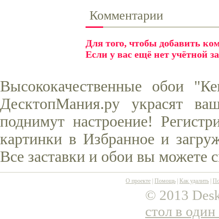
Комментарии
Для того, чтобы добавить к
Если у вас ещё нет учётной з
Высококачественные обои "К
ДесктопМания.ру украсят ва
поднимут настроение! Регистр
картинки в Избранное и загруж
Все заставки и обои вы можете 
О проекте
|
Помощь
|
Как удалить
|
По
© 2013 Desk
стол в один