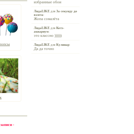
избранные обои
ЛидаLIKE
для
За секунду до
взлета
:
Жопа сомалёта
ЛидаLIKE
для
Котэ-
аквариум
:
это классно ))))))
попсы
ЛидаLIKE
для
Кулинар
:
Да да точно
к
 записи -