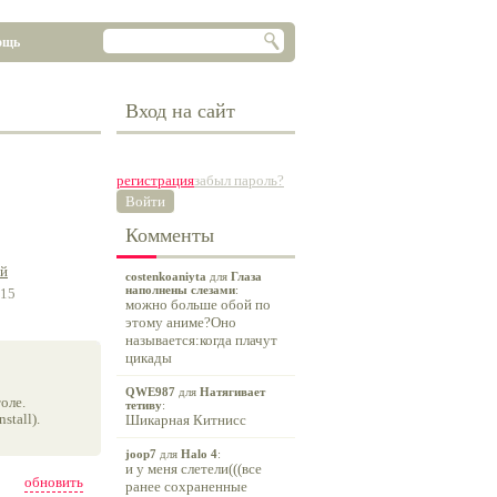
ощь
Вход на сайт
регистрация
забыл пароль?
Войти
Комменты
ай
costenkoaniyta
для
Глаза
наполнены слезами
:
-15
можно больше обой по
этому аниме?Оно
называется:когда плачут
цикады
QWE987
для
Натягивает
оле.
тетиву
:
tall).
Шикарная Китнисс
joop7
для
Halo 4
:
и у меня слетели(((все
обновить
ранее сохраненные