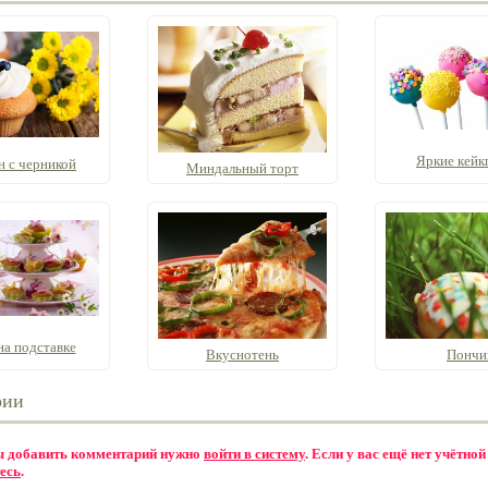
Яркие кейк
 с черникой
Миндальный торт
на подставке
Вкуснотень
Пончи
рии
бы добавить комментарий нужно
войти в систему
. Если у вас ещё нет учётной
есь
.