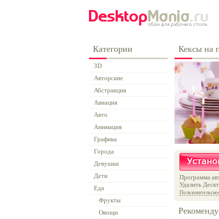
Категории
Кексы на 
3D
Авторские
Абстракция
Авиация
Авто
Анимация
Графика
Города
Девушки
Дети
Программа авт
Удалить Дескт
Еда
Пользовательско
Фрукты
Рекоменду
Овощи