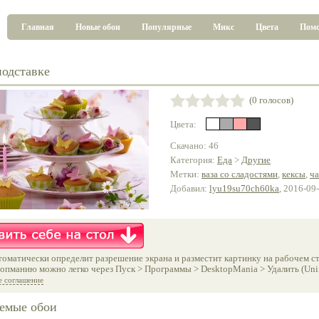
Главная
Новые обои
Популярные
Микс
Цвета
Пом
подставке
(0 голосов)
Цвета:
Скачано: 46
Категория:
Еда
>
Другие
Метки:
ваза со сладостями
,
кексы
,
ч
Добавил:
lyu19su70ch60ka
, 2016-09
оматически определит разрешение экрана и разместит картинку на рабочем ст
опманию можно легко через Пуск > Программы > DesktopMania > Удалить (Unins
е соглашение
емые обои