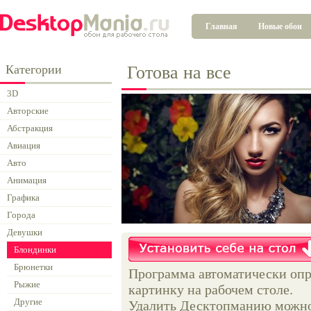
Главная
Новые обои
Категории
Готова на все
3D
Авторские
Абстракция
Авиация
Авто
Анимация
Графика
Города
Девушки
Блондинки
Брюнетки
Программа автоматически опр
Рыжие
картинку на рабочем столе.
Другие
Удалить Десктопманию можно 