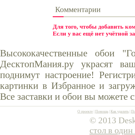
Комментарии
Для того, чтобы добавить к
Если у вас ещё нет учётной з
Высококачественные обои "Г
ДесктопМания.ру украсят ва
поднимут настроение! Регистр
картинки в Избранное и загруж
Все заставки и обои вы можете 
О проекте
|
Помощь
|
Как удалить
|
По
© 2013 Desk
стол в один