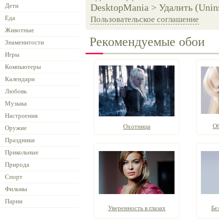
Дети
DesktopMania > Удалить (Unins
Еда
Пользовательское соглашение
Животные
Рекомендуемые обои
Знаменитости
Игры
Компьютеры
Календари
Любовь
Музыка
Настроения
О
Охотница
Оружие
Праздники
Прикольные
Природа
Спорт
Фильмы
Парни
Уверенность в глазах
Бе