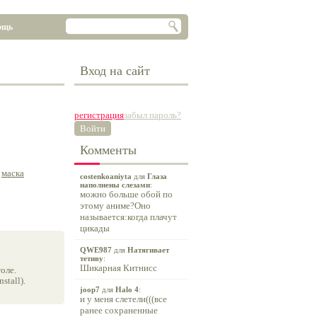
ощь
Вход на сайт
регистрация
забыл пароль?
Войти
Комменты
,
маска
costenkoaniyta
для
Глаза
наполнены слезами
:
можно больше обой по
этому аниме?Оно
называется:когда плачут
цикады
QWE987
для
Натягивает
тетиву
:
Шикарная Китнисс
оле.
tall).
joop7
для
Halo 4
:
и у меня слетели(((все
ранее сохраненные