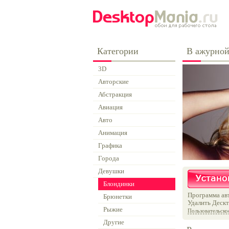
Категории
В ажурной
3D
Авторские
Абстракция
Авиация
Авто
Анимация
Графика
Города
Девушки
Блондинки
Программа авт
Брюнетки
Удалить Дескт
Рыжие
Пользовательско
Другие