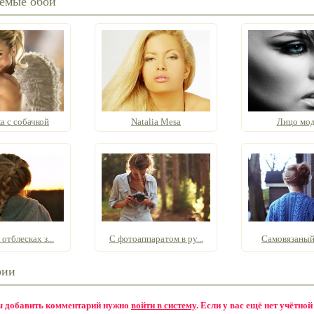
емые обои
а с собачкой
Natalia Mesa
Лицо мо
отблесках з...
С фотоаппаратом в ру...
Самовязаный
рии
бы добавить комментарий нужно
войти в систему
. Если у вас ещё нет учётной