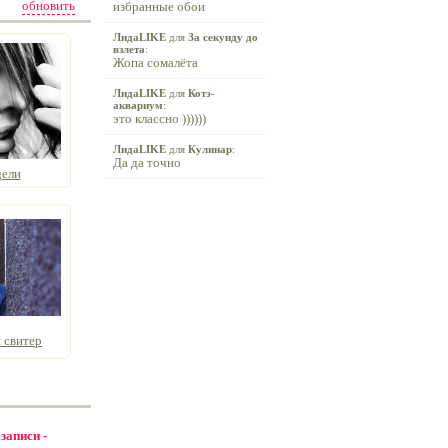
обновить
избранные обои
ЛидаLIKE
для
За секунду до
взлета
:
Жопа сомалёта
ЛидаLIKE
для
Котэ-
аквариум
:
это классно ))))))
ЛидаLIKE
для
Кулинар
:
Да да точно
дели
 свитер
 записи -