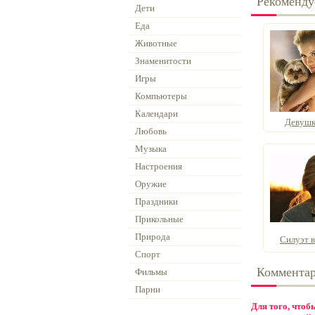
Рекоменду
Дети
Еда
Животные
Знаменитости
Игры
Компьютеры
Календари
Девушк
Любовь
Музыка
Настроения
Оружие
Праздники
Прикольные
Природа
Силуэт в 
Спорт
Коммента
Фильмы
Парни
Для того, что