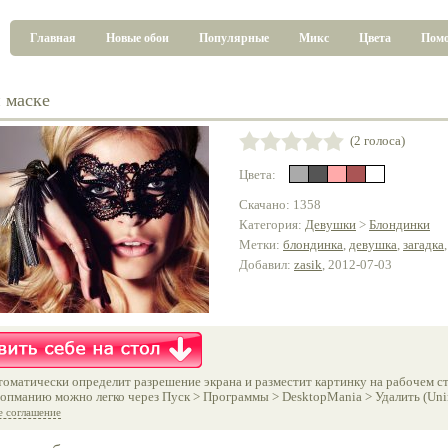
Главная
Новые обои
Популярные
Микс
Цвета
Пом
 маске
(2 голоса)
Цвета:
Скачано: 1358
Категория:
Девушки
>
Блондинки
Метки:
блондинка
,
девушка
,
загадка
Добавил:
zasik
, 2012-07-03
оматически определит разрешение экрана и разместит картинку на рабочем ст
опманию можно легко через Пуск > Программы > DesktopMania > Удалить (Unins
е соглашение