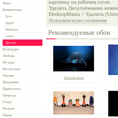
картинку на рабочем столе.
Игры
Удалить Десктопманию можно 
Компьютеры
DesktopMania > Удалить (Unins
Acer
Пользовательское соглашение
Apple
Windows
Рекомендуемые обои
Linux
Другие
Календари
Любовь
Музыка
Настроения
Оружие
Логотип Intel
Праздники
Прикольные
Природа
Спорт
Фильмы
Парни