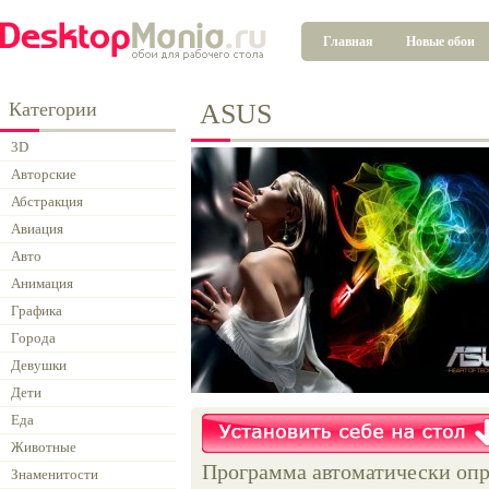
Главная
Новые обои
Категории
ASUS
3D
Авторские
Абстракция
Авиация
Авто
Анимация
Графика
Города
Девушки
Дети
Еда
Животные
Программа автоматически опр
Знаменитости