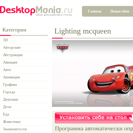
Главная
Новые обои
Категории
Lighting mcqueen
3D
Авторские
Абстракция
Авиация
Авто
Анимация
Графика
Города
Девушки
Дети
Еда
Животные
Программа автоматически опр
Знаменитости