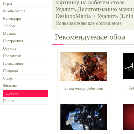
картинку на рабочем столе.
Игры
Удалить Десктопманию можно 
Компьютеры
DesktopMania > Удалить (Unins
Календари
Пользовательское соглашение
Любовь
Музыка
Рекомендуемые обои
Настроения
Оружие
Праздники
Прикольные
Природа
Спорт
Фильмы
Ал
Битва между роботами
Другие
Парни