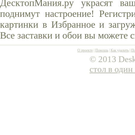
ДесктопМания.ру украсят ва
поднимут настроение! Регистр
картинки в Избранное и загруж
Все заставки и обои вы можете 
О проекте
|
Помощь
|
Как удалить
|
По
© 2013 Desk
стол в один