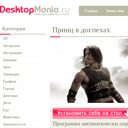
Главная
Новые обои
Категории
Принц в доспехах
3D
Авторские
Абстракция
Авиация
Авто
Анимация
Графика
Города
Девушки
Дети
Еда
Животные
Программа автоматически опр
Знаменитости