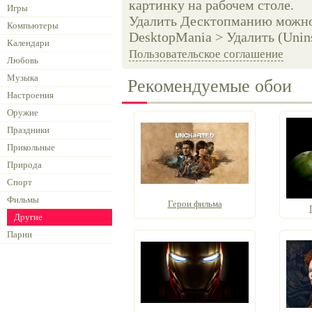
картинку на рабочем столе.
Игры
Удалить Десктопманию можно 
Компьютеры
DesktopMania > Удалить (Unins
Календари
Пользовательское соглашение
Любовь
Музыка
Рекомендуемые обои
Настроения
Оружие
Праздники
Прикольные
Природа
Спорт
Фильмы
Герои фильма
Другие
Парни