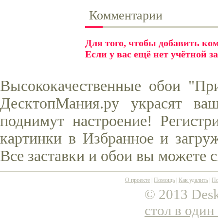
Комментарии
Для того, чтобы добавить к
Если у вас ещё нет учётной з
Высококачественные обои "При
ДесктопМания.ру украсят ва
поднимут настроение! Регистр
картинки в Избранное и загруж
Все заставки и обои вы можете 
О проекте
|
Помощь
|
Как удалить
|
По
© 2013 Desk
стол в один