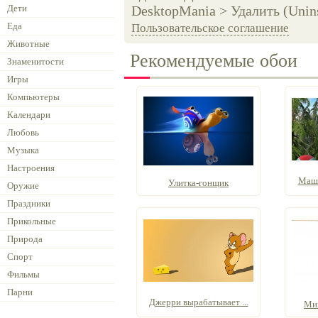
Дети
DesktopMania > Удалить (Unins
Еда
Пользовательское соглашение
Животные
Рекомендуемые обои
Знаменитости
Игры
Компьютеры
Календари
Любовь
Музыка
Настроения
Маша
Улитка-гонщик
Оружие
Праздники
Прикольные
Природа
Спорт
Фильмы
Парни
Джерри вырабатывает ...
Ми