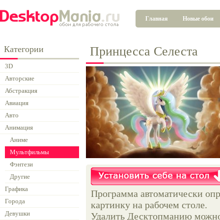
Главная
Новые обои
Категории
Принцесса Селеста
3D
Авторские
Абстракция
Авиация
Авто
Анимация
Аниме
Мультфильмы
Фэнтези
Другие
Графика
Программа автоматически опр
Города
картинку на рабочем столе.
Девушки
Удалить Десктопманию можно 