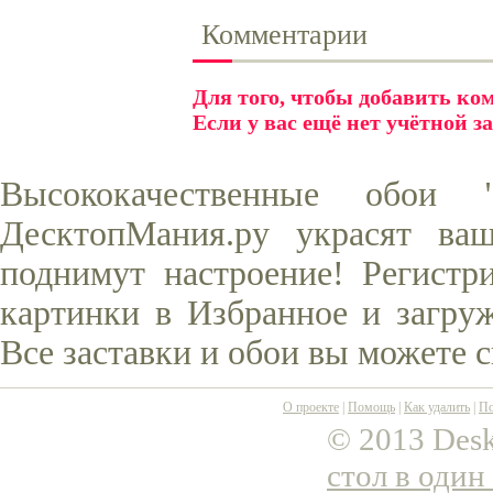
Комментарии
Для того, чтобы добавить к
Если у вас ещё нет учётной з
Высококачественные обои
ДесктопМания.ру украсят ва
поднимут настроение! Регистр
картинки в Избранное и загруж
Все заставки и обои вы можете 
О проекте
|
Помощь
|
Как удалить
|
По
© 2013 Desk
стол в один