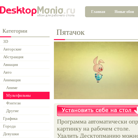
Главная
Новые обои
Категории
Пятачок
3D
Авторские
Абстракция
Авиация
Авто
Анимация
Аниме
Мультфильмы
Фэнтези
Другие
Графика
Программа автоматически опр
Города
картинку на рабочем столе.
Девушки
Удалить Десктопманию можно 