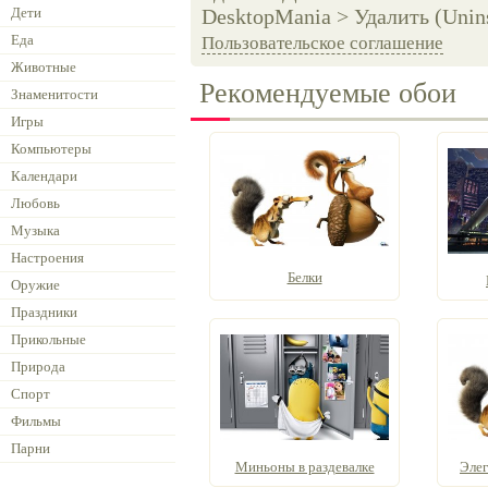
Дети
DesktopMania > Удалить (Unins
Еда
Пользовательское соглашение
Животные
Рекомендуемые обои
Знаменитости
Игры
Компьютеры
Календари
Любовь
Музыка
Настроения
Белки
Оружие
Праздники
Прикольные
Природа
Спорт
Фильмы
Парни
Миньоны в раздевалке
Элег