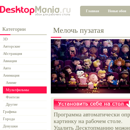
Главная
Новые обои
Категории
Мелочь пузатая
3D
Авторские
Абстракция
Авиация
Авто
Анимация
Аниме
Мультфильмы
Фэнтези
Другие
Графика
Программа автоматически опр
Города
картинку на рабочем столе.
Девушки
Удалить Десктопманию можно 