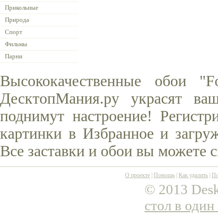
Прикольные
Природа
Спорт
Фильмы
Парни
Высококачественные обои "F
ДесктопМания.ру украсят ва
поднимут настроение! Регистр
картинки в Избранное и загруж
Все заставки и обои вы можете 
О проекте
|
Помощь
|
Как удалить
|
По
© 2013 Desk
стол в один