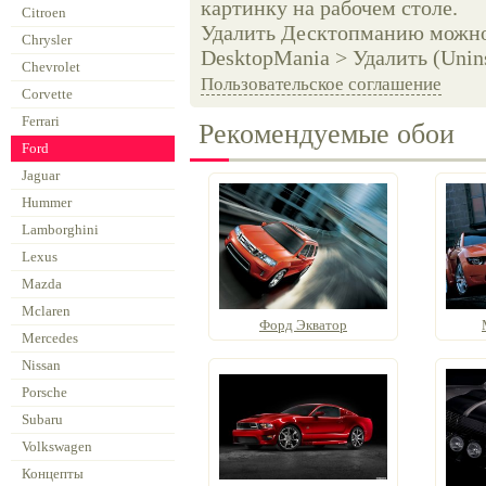
картинку на рабочем столе.
Citroen
Удалить Десктопманию можно 
Chrysler
DesktopMania > Удалить (Unins
Chevrolet
Пользовательское соглашение
Corvette
Ferrari
Рекомендуемые обои
Ford
Jaguar
Hummer
Lamborghini
Lexus
Mazda
Mclaren
Форд Экватор
Mercedes
Nissan
Porsche
Subaru
Volkswagen
Концепты