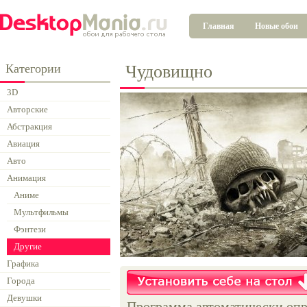
Главная
Новые обои
Категории
Чудовищно
3D
Авторские
Абстракция
Авиация
Авто
Анимация
Аниме
Мультфильмы
Фэнтези
Другие
Графика
Города
Девушки
Программа автоматически опр