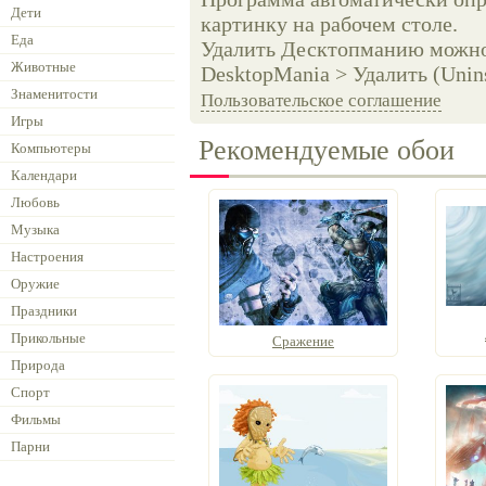
Дети
картинку на рабочем столе.
Еда
Удалить Десктопманию можно 
Животные
DesktopMania > Удалить (Unins
Знаменитости
Пользовательское соглашение
Игры
Рекомендуемые обои
Компьютеры
Календари
Любовь
Музыка
Настроения
Оружие
Праздники
Прикольные
Сражение
Природа
Спорт
Фильмы
Парни