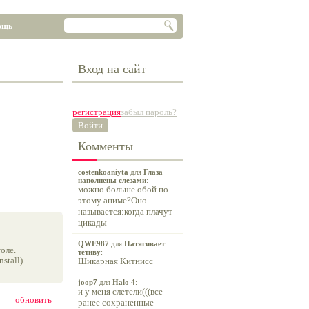
ощь
Вход на сайт
регистрация
забыл пароль?
Войти
Комменты
costenkoaniyta
для
Глаза
наполнены слезами
:
можно больше обой по
этому аниме?Оно
называется:когда плачут
цикады
QWE987
для
Натягивает
оле.
тетиву
:
tall).
Шикарная Китнисс
joop7
для
Halo 4
:
и у меня слетели(((все
обновить
ранее сохраненные