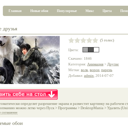
Главная
Новые обои
Популярные
Микс
Цвета
Пом
е друзья
(5 голос)
Цвета:
Скачано: 1846
Категория:
Анимация
>
Другие
Метки:
волк
,
ворон
,
парень
Добавил:
admin
, 2014-07-07
оматически определит разрешение экрана и разместит картинку на рабочем ст
опманию можно легко через Пуск > Программы > DesktopMania > Удалить (Unins
е соглашение
емые обои