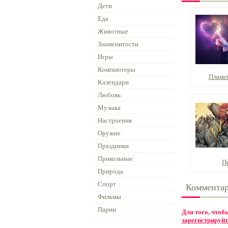
Дети
Еда
Животные
Знаменитости
Игры
Компьютеры
Пламе
Календари
Любовь
Музыка
Настроения
Оружие
Праздники
Прикольные
П
Природа
Спорт
Коммента
Фильмы
Парни
Для того, что
зарегистрируйт