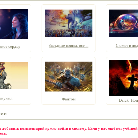
Звездные воины: все ...
Сюжет в пол
нное сердце
риуныл
Фантом
Darck_Horr
рии
бы добавить комментарий нужно
войти в систему
. Если у вас ещё нет учётной
есь
.