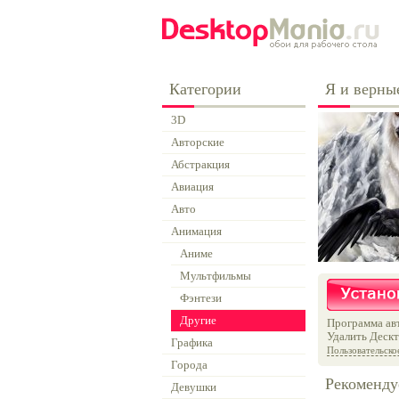
Категории
Я и верны
3D
Авторские
Абстракция
Авиация
Авто
Анимация
Аниме
Мультфильмы
Фэнтези
Другие
Программа авт
Удалить Дескт
Графика
Пользовательско
Города
Рекоменду
Девушки