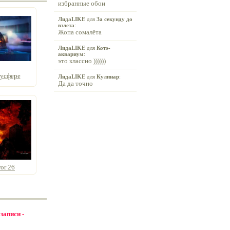
избранные обои
ЛидаLIKE
для
За секунду до
взлета
:
Жопа сомалёта
ЛидаLIKE
для
Котэ-
аквариум
:
это классно ))))))
усфере
ЛидаLIKE
для
Кулинар
:
Да да точно
or 26
 записи -