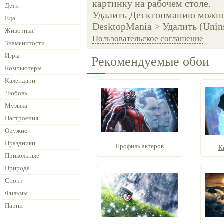
картинку на рабочем столе.
Дети
Удалить Десктопманию можно 
Еда
DesktopMania > Удалить (Unins
Животные
Пользовательское соглашение
Знаменитости
Игры
Рекомендуемые обои
Компьютеры
Календари
Любовь
Музыка
Настроения
Оружие
Праздники
Профиль актеров
К
Прикольные
Природа
Спорт
Фильмы
Парни