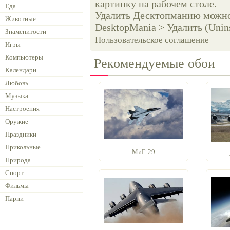
картинку на рабочем столе.
Еда
Удалить Десктопманию можно 
Животные
DesktopMania > Удалить (Unins
Знаменитости
Пользовательское соглашение
Игры
Компьютеры
Рекомендуемые обои
Календари
Любовь
Музыка
Настроения
Оружие
Праздники
Прикольные
МиГ-29
Природа
Спорт
Фильмы
Парни