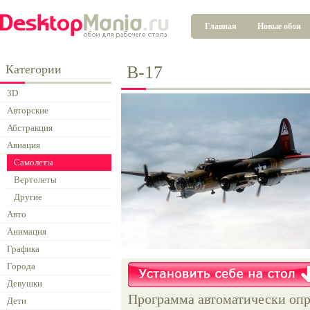
Главная
Новые обои
Категории
B-17
3D
Авторские
Абстракция
Авиация
Самолеты
Вертолеты
Другие
Авто
Анимация
Графика
Города
Девушки
Программа автоматически опр
Дети