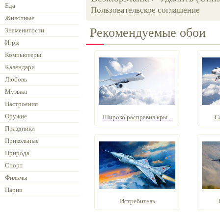
Еда
Пользовательское соглашение
Животные
Рекомендуемые обои
Знаменитости
Игры
Компьютеры
Календари
Любовь
Музыка
Настроения
Оружие
Широко расправив кры...
С
Праздники
Прикольные
Природа
Спорт
Фильмы
Парни
Истребитель