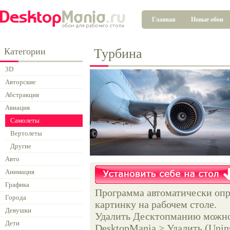
Главная
Новые обои
Категории
Турбина
3D
Авторские
Абстракция
Авиация
Самолеты
Вертолеты
Другие
Авто
Анимация
Графика
Программа автоматически опр
Города
картинку на рабочем столе.
Девушки
Удалить Десктопманию можно 
Дети
DesktopMania > Удалить (Unins