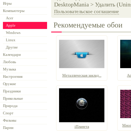
Игры
DesktopMania > Удалить (Unins
Компьютеры
Пользовательское соглашение
Acer
Рекомендуемые обои
Apple
Windows
Linux
Другие
Календари
Любовь
Музыка
Металлическая заклад...
Ap
Настроения
Оружие
Праздники
Прикольные
Природа
Спорт
Фильмы
Мног
iПланета
Парни