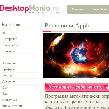
Главная
Новые обои
Категории
Вселенная Apple
3D
Авторские
Абстракция
Авиация
Авто
Анимация
Графика
Города
Девушки
Дети
Еда
Программа автоматически опр
Животные
картинку на рабочем столе.
Знаменитости
Удалить Десктопманию можно 