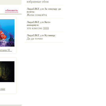
избранные обои
ЛидаLIKE
для
За секунду до
обновить
взлета
:
Жопа сомалёта
ЛидаLIKE
для
Котэ-
аквариум
:
это классно ))))))
ЛидаLIKE
для
Кулинар
:
Да да точно
тана Н...
 пне