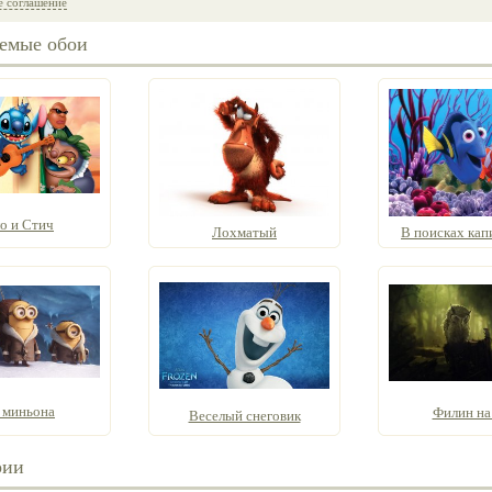
е соглашение
емые обои
о и Стич
Лохматый
В поисках капи
 миньона
Филин на
Веселый снеговик
рии