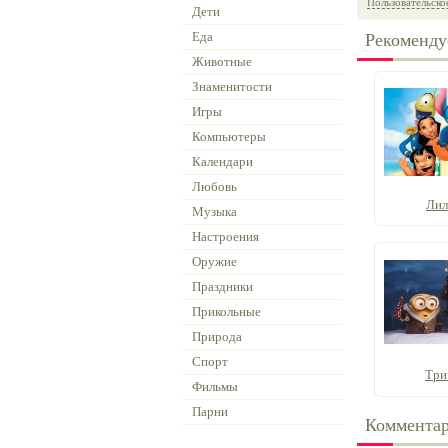
Пользовательско
Дети
Еда
Рекоменду
Животные
Знаменитости
Игры
Компьютеры
Календари
Любовь
Лил
Музыка
Настроения
Оружие
Праздники
Прикольные
Природа
Спорт
Три
Фильмы
Парни
Коммента