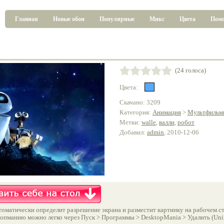
Главная
Новые обои
Популярные
Микс
Цвета
Пом
(24 голоса)
Цвета:
Скачано: 3209
Категория:
Анимация
>
Мультфильм
Метки:
walle
,
валли
,
робот
Добавил:
admin
, 2010-12-06
оматически определит разрешение экрана и разместит картинку на рабочем ст
опманию можно легко через Пуск > Программы > DesktopMania > Удалить (Unins