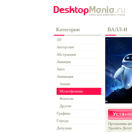
Категории
ВАЛЛ-И
3D
Авторские
Абстракция
Авиация
Авто
Анимация
Аниме
Мультфильмы
Фэнтези
Другие
Графика
Города
Программа авт
Девушки
Удалить Дескт