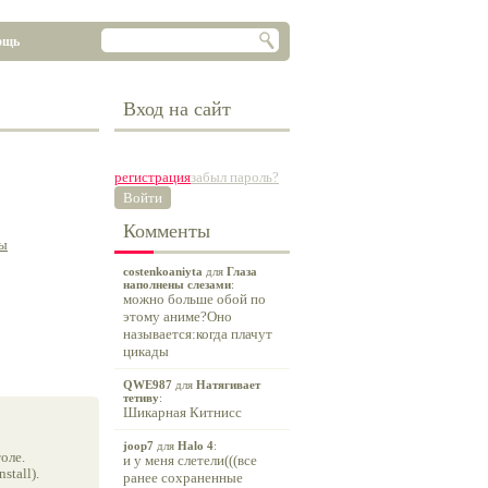
ощь
Вход на сайт
регистрация
забыл пароль?
Войти
Комменты
ы
costenkoaniyta
для
Глаза
наполнены слезами
:
можно больше обой по
этому аниме?Оно
называется:когда плачут
цикады
QWE987
для
Натягивает
тетиву
:
Шикарная Китнисс
joop7
для
Halo 4
:
оле.
и у меня слетели(((все
tall).
ранее сохраненные