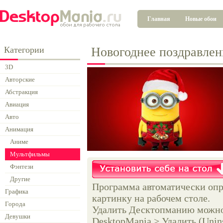
Главная
Новые обои
Категории
Новогоднее поздравлен
3D
Авторские
Абстракция
Авиация
Авто
Анимация
Аниме
Мультфильмы
Фэнтези
Другие
Программа автоматически опр
Графика
картинку на рабочем столе.
Города
Удалить Десктопманию можно 
Девушки
DesktopMania > Удалить (Unins