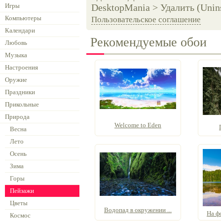
Игры
DesktopMania > Удалить (Unins
Компьютеры
Пользовательское соглашение
Календари
Рекомендуемые обои
Любовь
Музыка
Настроения
Оружие
Праздники
Прикольные
Природа
Welcome to Eden
Весна
Лето
Осень
Зима
Горы
Пейзажи
Цветы
Водопад в окружении ...
На ф
Космос