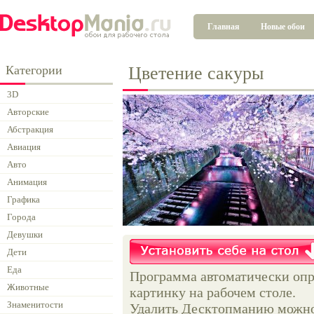
Главная
Новые обои
Категории
Цветение сакуры
3D
Авторские
Абстракция
Авиация
Авто
Анимация
Графика
Города
Девушки
Дети
Еда
Программа автоматически опр
Животные
картинку на рабочем столе.
Знаменитости
Удалить Десктопманию можно 