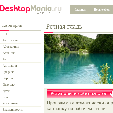
Главная
Новые обои
Категории
Речная гладь
3D
Авторские
Абстракция
Авиация
Авто
Анимация
Графика
Города
Девушки
Дети
Еда
Программа автоматически опр
Животные
картинку на рабочем столе.
Знаменитости