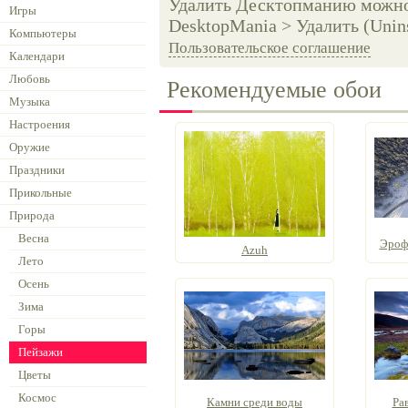
Удалить Десктопманию можно 
Игры
DesktopMania > Удалить (Unins
Компьютеры
Пользовательское соглашение
Календари
Любовь
Рекомендуемые обои
Музыка
Настроения
Оружие
Праздники
Прикольные
Природа
Весна
Эрофо
Azuh
Лето
Осень
Зима
Горы
Пейзажи
Цветы
Космос
Камни среди воды
Ра