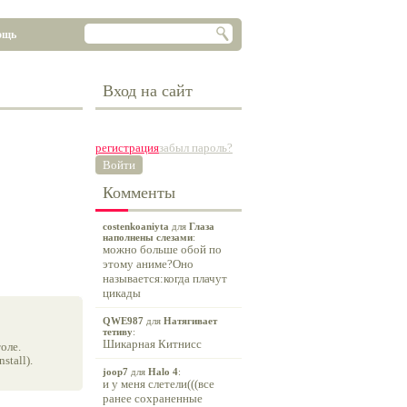
ощь
Вход на сайт
регистрация
забыл пароль?
Войти
Комменты
costenkoaniyta
для
Глаза
наполнены слезами
:
можно больше обой по
этому аниме?Оно
называется:когда плачут
цикады
QWE987
для
Натягивает
тетиву
:
Шикарная Китнисс
оле.
tall).
joop7
для
Halo 4
:
и у меня слетели(((все
ранее сохраненные