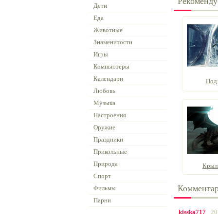
Рекоменду
Дети
Еда
Животные
Знаменитости
Игры
Компьютеры
Календари
Под
Любовь
Музыка
Настроения
Оружие
Праздники
Прикольные
Природа
Крыл
Спорт
Коммента
Фильмы
Парни
kisska717
20