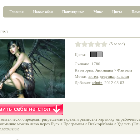
Главная
Новые обои
Популярные
Микс
Цвета
Пом
гел
(5 голос)
Цвета:
Скачано: 1780
Категория:
Анимация
>
Фэнтези
Метки:
ангел
,
девушка
,
крылья
Добавил:
admin
, 2012-08-03
оматически определит разрешение экрана и разместит картинку на рабочем ст
опманию можно легко через Пуск > Программы > DesktopMania > Удалить (Unins
е соглашение