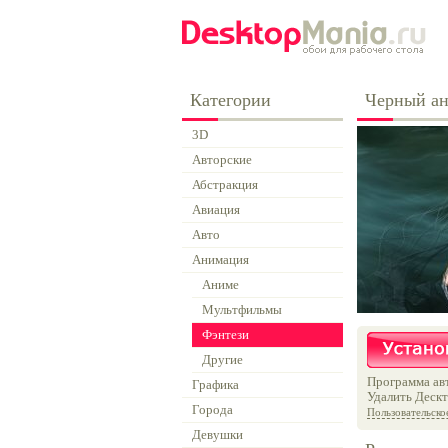
Категории
Черный ан
3D
Авторские
Абстракция
Авиация
Авто
Анимация
Аниме
Мультфильмы
Фэнтези
Другие
Программа авт
Графика
Удалить Дескт
Города
Пользовательско
Девушки