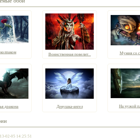
емые обои
 колпаком
Мумия со с
Воинственная повелит...
На чужой п
ья дракона
Девушка-ангел
рии
13-02-05 14:25:51