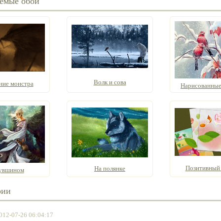
емые обои
Волк и сова
ие монстра
Нарисованные
Позитивный 
На полянке
увшином
рии
012-07-26 06:04:17