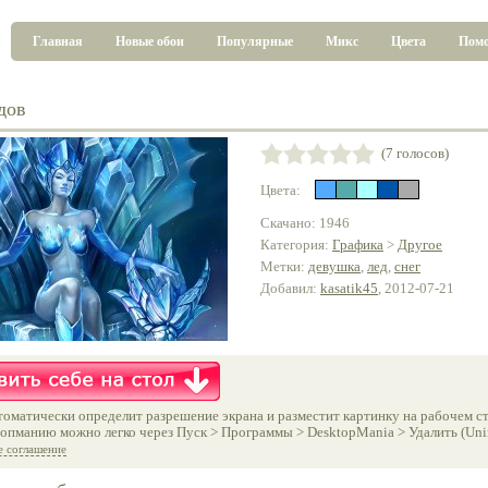
Главная
Новые обои
Популярные
Микс
Цвета
Пом
дов
(7 голосов)
Цвета:
Скачано: 1946
Категория:
Графика
>
Другое
Метки:
девушка
,
лед
,
снег
Добавил:
kasatik45
, 2012-07-21
оматически определит разрешение экрана и разместит картинку на рабочем ст
опманию можно легко через Пуск > Программы > DesktopMania > Удалить (Unins
е соглашение