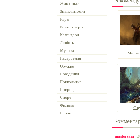
Рекоменду
Животные
Знаменитости
Игры
Компьютеры
Календари
Любовь
Музыка
Молчан
Настроения
Оружие
Праздники
Прикольные
Природа
Спорт
Фильмы
С к
Парни
Коммента
mastersam
2