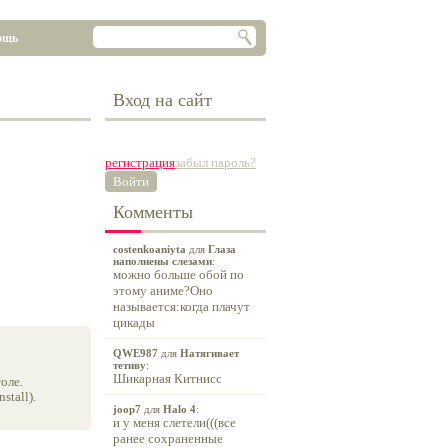
ощь
Вход на сайт
регистрация
забыл пароль?
Войти
Комменты
costenkoaniyta
для
Глаза
наполнены слезами
:
можно больше обой по
этому аниме?Оно
называется:когда плачут
цикады
QWE987
для
Натягивает
тетиву
:
Шикарная Китнисс
оле.
tall).
joop7
для
Halo 4
:
и у меня слетели(((все
ранее сохраненные