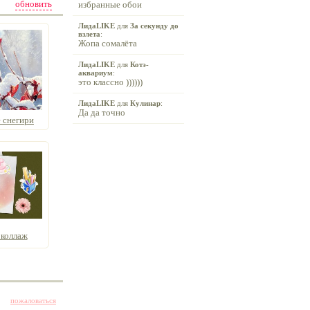
обновить
избранные обои
ЛидаLIKE
для
За секунду до
взлета
:
Жопа сомалёта
ЛидаLIKE
для
Котэ-
аквариум
:
это классно ))))))
ЛидаLIKE
для
Кулинар
:
Да да точно
 снегири
коллаж
пожаловаться