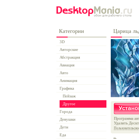
Категории
Царица ль
3D
Авторские
Абстракция
Авиация
Авто
Анимация
Графика
Пейзаж
Другое
Города
Программа авт
Девушки
Удалить Дескт
Дети
Пользовательско
Еда