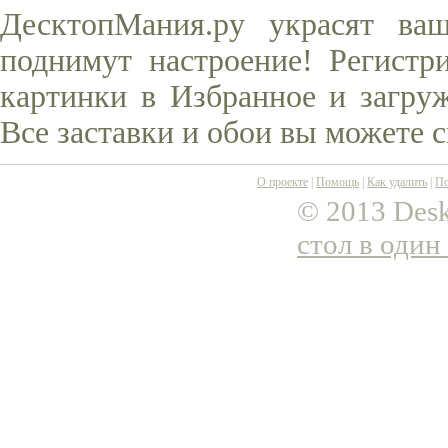
ДесктопМания.ру украсят ва
поднимут настроение! Регистр
картинки в Избранное и загруж
Все заставки и обои вы можете 
О проекте
|
Помощь
|
Как удалить
|
По
© 2013 Desk
стол в один