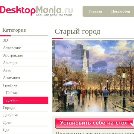
Главная
Новые обои
Категории
Старый город
3D
Авторские
Абстракция
Авиация
Авто
Анимация
Графика
Пейзаж
Другое
Города
Девушки
Дети
Еда
Программа автоматически опр