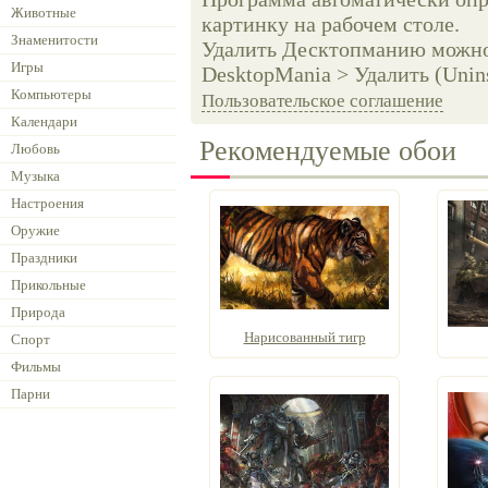
Животные
картинку на рабочем столе.
Знаменитости
Удалить Десктопманию можно 
Игры
DesktopMania > Удалить (Unins
Компьютеры
Пользовательское соглашение
Календари
Рекомендуемые обои
Любовь
Музыка
Настроения
Оружие
Праздники
Прикольные
Природа
Нарисованный тигр
Спорт
Фильмы
Парни