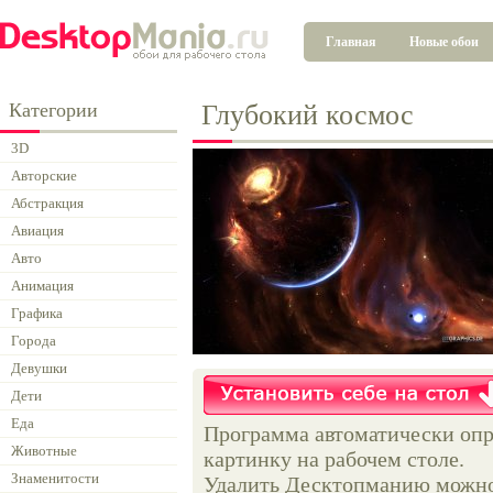
Главная
Новые обои
Категории
Глубокий космос
3D
Авторские
Абстракция
Авиация
Авто
Анимация
Графика
Города
Девушки
Дети
Еда
Программа автоматически опр
Животные
картинку на рабочем столе.
Знаменитости
Удалить Десктопманию можно 