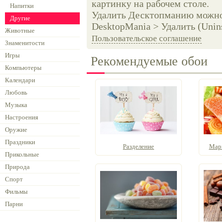
картинку на рабочем столе.
Напитки
Удалить Десктопманию можно 
Другие
DesktopMania > Удалить (Unins
Животные
Пользовательское соглашение
Знаменитости
Игры
Рекомендуемые обои
Компьютеры
Календари
Любовь
Музыка
Настроения
Оружие
Праздники
Разделение
Мар
Прикольные
Природа
Спорт
Фильмы
Парни