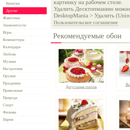
картинку на рабочем столе.
Напитки
Удалить Десктопманию можно 
Другие
DesktopMania > Удалить (Unins
Животные
Пользовательское соглашение
Знаменитости
Игры
Рекомендуемые обои
Компьютеры
Календари
Любовь
Музыка
Настроения
Оружие
Праздники
Йо
Дегустация тортов
Прикольные
Природа
Спорт
Фильмы
Парни