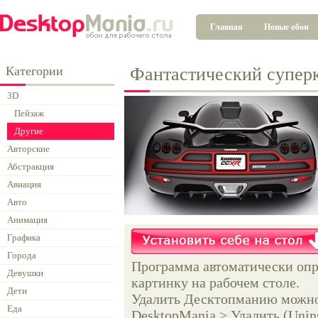
Главная
Новые обои
Категории
Фантастический супер
3D
Пейзаж
Другие
Авторские
Абстракция
Авиация
Авто
Анимация
Графика
Города
Программа автоматически опр
Девушки
картинку на рабочем столе.
Дети
Удалить Десктопманию можно 
Еда
DesktopMania > Удалить (Unins