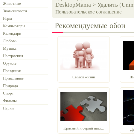
Животные
DesktopMania > Удалить (Unins
Знаменитости
Пользовательское соглашение
Игры
Рекомендуемые обои
Компьютеры
Календари
Любовь
Музыка
Настроения
Оружие
Праздники
Смысл жизни
Ша
Прикольные
Природа
Спорт
Фильмы
Парни
Красный и серый пазл...
Д