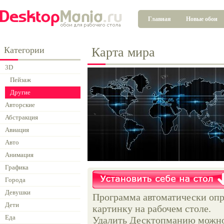
Главная
Новые обои
Категории
Карта мира
3D
Пейзаж
Другие
Авторские
Абстракция
Авиация
Авто
Анимация
Графика
Города
Девушки
Программа автоматически опр
Дети
картинку на рабочем столе.
Еда
Удалить Десктопманию можно 