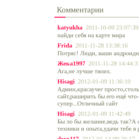
Комментарии
katyukha
2011-10-09 23:07:39
найди себя на карте мира
Frida
2011-11-28 13:38:16
Потряс! Люди, ваши андроидн
Жека1997
2011-11-28 14:44:3
Ага,не лучше твоих.
Hisagi
2012-01-09 11:36:10
Админ,красаучег просто,столь
сайт,раширить бы его ещё что
супер...Отличный сайт
Hisagi
2012-01-09 11:42:49
Бы ло бы желание,ведь так?А 
техники и опыта,удачи тебе в р
dexx117
2012-01-14 09:26:17