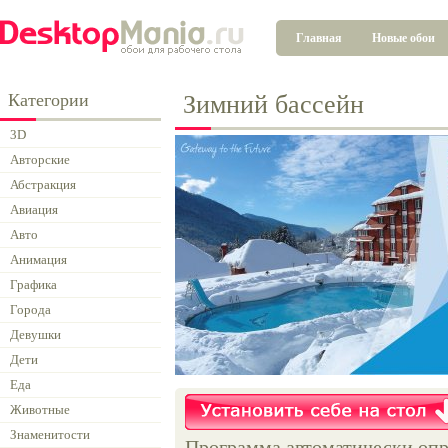
Главная
Новые обои
Категории
Зимний бассейн
3D
Авторские
Абстракция
Авиация
Авто
Анимация
Графика
Города
Девушки
Дети
Еда
Животные
Знаменитости
Программа автоматически опр