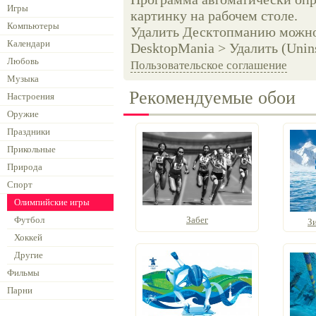
Игры
картинку на рабочем столе.
Компьютеры
Удалить Десктопманию можно 
Календари
DesktopMania > Удалить (Unins
Любовь
Пользовательское соглашение
Музыка
Рекомендуемые обои
Настроения
Оружие
Праздники
Прикольные
Природа
Спорт
Олимпийские игры
Футбол
Забег
З
Хоккей
Другие
Фильмы
Парни