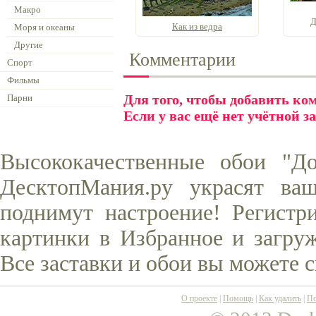
Макро
Д
Как из ведра
Моря и океаны
Другие
Комментарии
Спорт
Фильмы
Для того, чтобы добавить к
Парни
Если у вас ещё нет учётной з
Высококачественные обои "Д
ДесктопМания.ру украсят ва
поднимут настроение! Регистр
картинки в Избранное и загруж
Все заставки и обои вы можете 
О проекте
|
Помощь
|
Как удалить
|
По