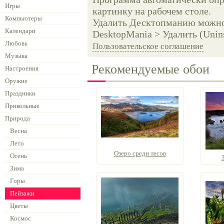
Игры
картинку на рабочем столе.
Компьютеры
Удалить Десктопманию можно 
Календари
DesktopMania > Удалить (Unins
Любовь
Пользовательское соглашение
Музыка
Рекомендуемые обои
Настроения
Оружие
Праздники
Прикольные
Природа
Весна
Лето
Озеро среди лесов
Осень
Зима
Горы
Пейзажи
Цветы
Космос