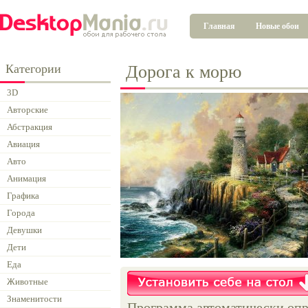
Главная
Новые обои
Категории
Дорога к морю
3D
Авторские
Абстракция
Авиация
Авто
Анимация
Графика
Города
Девушки
Дети
Еда
Животные
Знаменитости
Программа автоматически опр