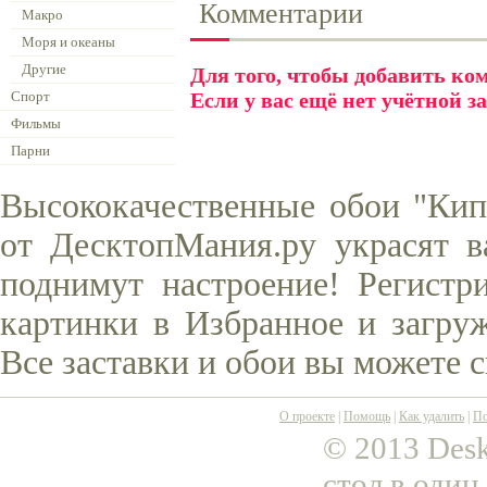
Комментарии
Макро
Моря и океаны
Другие
Для того, чтобы добавить к
Спорт
Если у вас ещё нет учётной з
Фильмы
Парни
Высококачественные обои "Кип
от ДесктопМания.ру украсят в
поднимут настроение! Регистр
картинки в Избранное и загруж
Все заставки и обои вы можете 
О проекте
|
Помощь
|
Как удалить
|
По
© 2013 Desk
стол в один