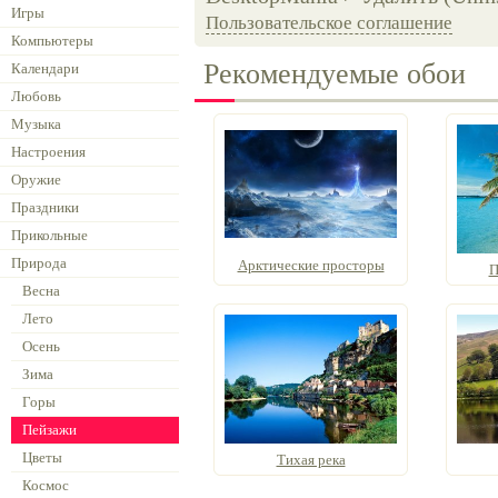
Игры
Пользовательское соглашение
Компьютеры
Рекомендуемые обои
Календари
Любовь
Музыка
Настроения
Оружие
Праздники
Прикольные
Природа
Арктические просторы
П
Весна
Лето
Осень
Зима
Горы
Пейзажи
Цветы
Тихая река
Космос