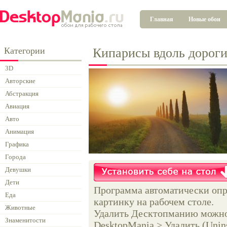
Главная
Новые обои
Категории
Кипарисы вдоль дорог
3D
Авторские
Абстракция
Авиация
Авто
Анимация
Графика
Города
Девушки
Дети
Программа автоматически опр
Еда
картинку на рабочем столе.
Животные
Удалить Десктопманию можно 
Знаменитости
DesktopMania > Удалить (Unins