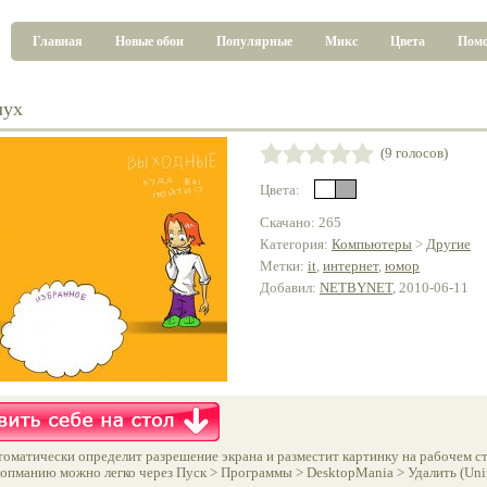
Главная
Новые обои
Популярные
Микс
Цвета
Пом
лух
(9 голосов)
Цвета:
Скачано: 265
Категория:
Компьютеры
>
Другие
Метки:
it
,
интернет
,
юмор
Добавил:
NETBYNET
, 2010-06-11
оматически определит разрешение экрана и разместит картинку на рабочем ст
опманию можно легко через Пуск > Программы > DesktopMania > Удалить (Unins