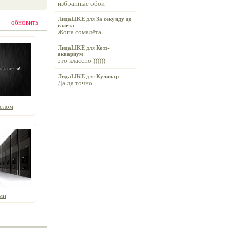
избранные обои
ЛидаLIKE
для
За секунду до
обновить
взлета
:
Жопа сомалёта
ЛидаLIKE
для
Котэ-
аквариум
:
это классно ))))))
ЛидаLIKE
для
Кулинар
:
Да да точно
елом
мп