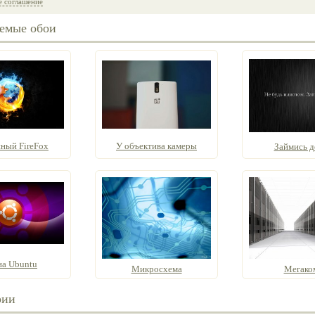
е соглашение
емые обои
ный FireFox
У объектива камеры
Займись д
на Ubuntu
Микросхема
Мегако
рии