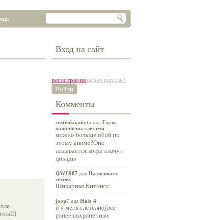
ощь
Вход на сайт
регистрация
забыл пароль?
Войти
Комменты
costenkoaniyta
для
Глаза
наполнены слезами
:
можно больше обой по
этому аниме?Оно
называется:когда плачут
цикады
QWE987
для
Натягивает
тетиву
:
Шикарная Китнисс
joop7
для
Halo 4
:
оле.
и у меня слетели(((все
tall).
ранее сохраненные