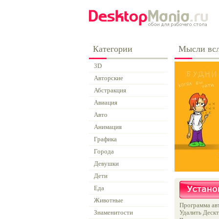
Категории
Мысли вс
3D
Авторские
Абстракция
Авиация
Авто
Анимация
Графика
Города
Девушки
Дети
Еда
Животные
Программа авт
Знаменитости
Удалить Дескт