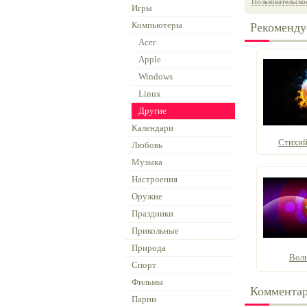
Пользовательско
Игры
Компьютеры
Рекоменду
Acer
Apple
Windows
Linux
Другие
Календари
Стихий
Любовь
Музыка
Настроения
Оружие
Праздники
Прикольные
Природа
Вол
Спорт
Фильмы
Коммента
Парни