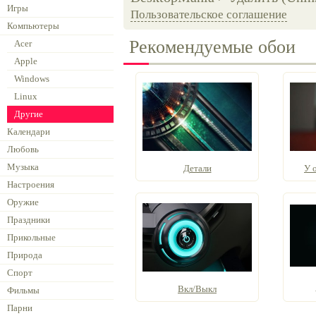
Игры
Пользовательское соглашение
Компьютеры
Рекомендуемые обои
Acer
Apple
Windows
Linux
Другие
Календари
Любовь
Музыка
Детали
У 
Настроения
Оружие
Праздники
Прикольные
Природа
Спорт
Вкл/Выкл
Фильмы
Парни