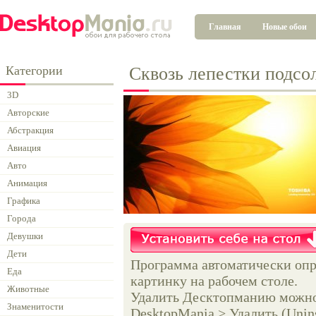
Главная
Новые обои
Категории
Сквозь лепестки подсо
3D
Авторские
Абстракция
Авиация
Авто
Анимация
Графика
Города
Девушки
Дети
Программа автоматически опр
Еда
картинку на рабочем столе.
Животные
Удалить Десктопманию можно 
Знаменитости
DesktopMania > Удалить (Unins