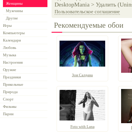
Женщины
DesktopMania > Удалить (Unins
Мужчины
Пользовательское соглашение
Другие
Рекомендуемые обои
Игры
Компьютеры
Календари
Любовь
Музыка
Настроения
Оружие
Зои Салдана
Праздники
Прикольные
Природа
Спорт
Фильмы
Парни
Foto with Lana