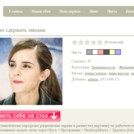
Главная
Новые обои
Популярные
Микс
Цвета
Пом
о сдержать эмоции
(0 голосов)
Цвета:
Скачано: 87
Категория:
Знаменитости
>
Женщин
Метки:
emma watson
,
эмма ватсон
,
э
Добавил:
admin
, 2015-08-15
оматически определит разрешение экрана и разместит картинку на рабочем ст
опманию можно легко через Пуск > Программы > DesktopMania > Удалить (Unins