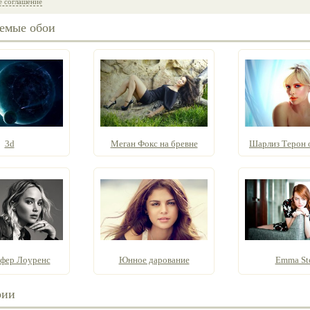
е соглашение
емые обои
3d
Меган Фокс на бревне
Шарлиз Терон о
фер Лоуренс
Юнное дарование
Emma St
рии