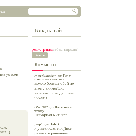
ощь
Вход на сайт
регистрация
забыл пароль?
Войти
Комменты
ы
мма уотсон
costenkoaniyta
для
Глаза
наполнены слезами
:
можно больше обой по
этому аниме?Оно
называется:когда плачут
цикады
QWE987
для
Натягивает
тетиву
:
Шикарная Китнисс
joop7
для
Halo 4
:
оле.
и у меня слетели(((все
tall).
ранее сохраненные