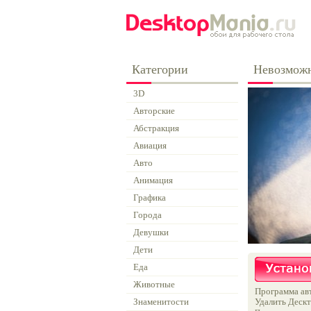
Категории
Невозможн
3D
Авторские
Абстракция
Авиация
Авто
Анимация
Графика
Города
Девушки
Дети
Еда
Животные
Программа авт
Знаменитости
Удалить Дескт