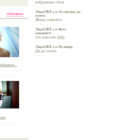
избранные обои
ЛидаLIKE
для
За секунду до
обновить
взлета
:
Жопа сомалёта
ЛидаLIKE
для
Котэ-
аквариум
:
это классно ))))))
ЛидаLIKE
для
Кулинар
:
Да да точно
бнажен...
one