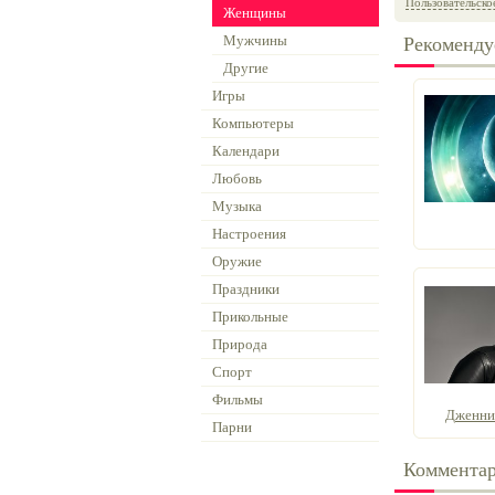
Пользовательско
Женщины
Мужчины
Рекоменду
Другие
Игры
Компьютеры
Календари
Любовь
Музыка
Настроения
Оружие
Праздники
Прикольные
Природа
Спорт
Фильмы
Дженни
Парни
Коммента