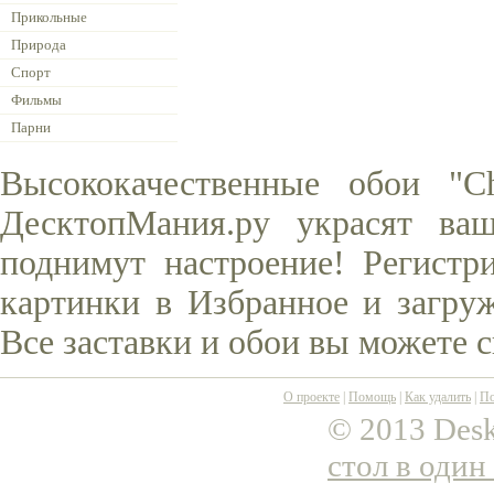
Прикольные
Природа
Спорт
Фильмы
Парни
Высококачественные обои "C
ДесктопМания.ру украсят ва
поднимут настроение! Регистр
картинки в Избранное и загруж
Все заставки и обои вы можете 
О проекте
|
Помощь
|
Как удалить
|
По
© 2013 Desk
стол в один