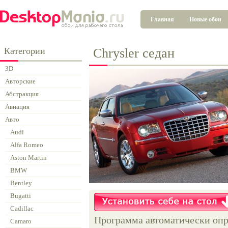
Главная
Новые обои
Категории
Chrysler седан
3D
Авторские
Абстракция
Авиация
Авто
Audi
Alfa Romeo
Aston Martin
BMW
Bentley
Bugatti
Cadillac
Программа автоматически опр
Camaro