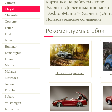
картинку на рабочем столе.
Citroen
Удалить Десктопманию можно 
Chrysler
DesktopMania > Удалить (Unins
Chevrolet
Пользовательское соглашение
Corvette
Ferrari
Рекомендуемые обои
Ford
Jaguar
Hummer
Lamborghini
Lexus
Mazda
Mclaren
По лесной тропинке
М
Mercedes
Nissan
Porsche
Subaru
Volkswagen
Концепты