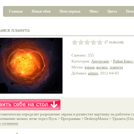
Главная
Новые обои
Популярные
Микс
Цвета
Пом
яся планета
(7 голосов)
Скачано: 335
Категория:
Авторские
>
Райан Блисс
Метки:
взрыв
,
космос
,
планета
Добавил:
admin
, 2012-04-05
оматически определит разрешение экрана и разместит картинку на рабочем ст
опманию можно легко через Пуск > Программы > DesktopMania > Удалить (Unins
е соглашение