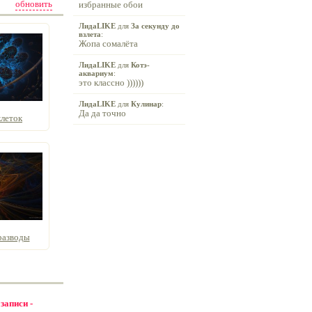
обновить
избранные обои
ЛидаLIKE
для
За секунду до
взлета
:
Жопа сомалёта
ЛидаLIKE
для
Котэ-
аквариум
:
это классно ))))))
ЛидаLIKE
для
Кулинар
:
Да да точно
леток
разводы
 записи -