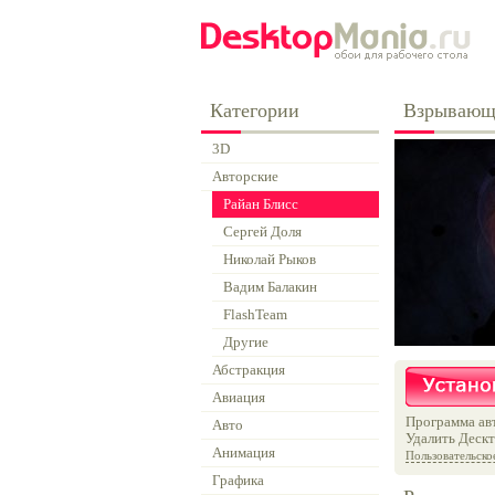
Категории
Взрывающа
3D
Авторские
Райан Блисс
Сергей Доля
Николай Рыков
Вадим Балакин
FlashTeam
Другие
Абстракция
Авиация
Программа авт
Авто
Удалить Дескт
Анимация
Пользовательско
Графика