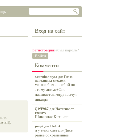
ощь
Вход на сайт
регистрация
забыл пароль?
Войти
Комменты
costenkoaniyta
для
Глаза
наполнены слезами
:
можно больше обой по
этому аниме?Оно
называется:когда плачут
цикады
QWE987
для
Натягивает
тетиву
:
Шикарная Китнисс
оле.
tall).
joop7
для
Halo 4
:
и у меня слетели(((все
ранее сохраненные