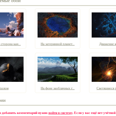
емые обои
сторона кан...
На затерянной планет...
Движение к
Разлом
На фоне заоблачных г...
Светящиеся 
рии
бы добавить комментарий нужно
войти в систему
. Если у вас ещё нет учётной