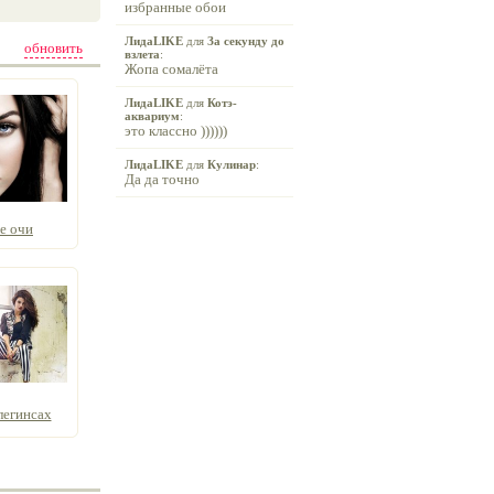
избранные обои
ЛидаLIKE
для
За секунду до
обновить
взлета
:
Жопа сомалёта
ЛидаLIKE
для
Котэ-
аквариум
:
это классно ))))))
ЛидаLIKE
для
Кулинар
:
Да да точно
е очи
легинсах