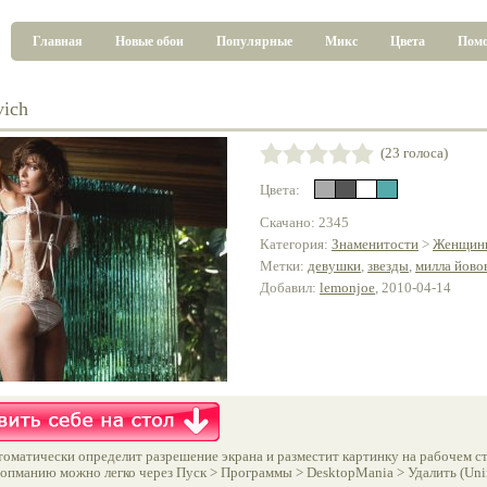
Главная
Новые обои
Популярные
Микс
Цвета
Пом
vich
(23 голоса)
Цвета:
Скачано: 2345
Категория:
Знаменитости
>
Женщин
Метки:
девушки
,
звезды
,
милла йово
Добавил:
lemonjoe
, 2010-04-14
оматически определит разрешение экрана и разместит картинку на рабочем ст
опманию можно легко через Пуск > Программы > DesktopMania > Удалить (Unins