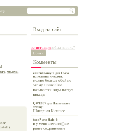
ощь
Вход на сайт
регистрация
забыл пароль?
Войти
Комменты
ы
вич
,
модель
costenkoaniyta
для
Глаза
наполнены слезами
:
можно больше обой по
этому аниме?Оно
называется:когда плачут
цикады
QWE987
для
Натягивает
тетиву
:
Шикарная Китнисс
joop7
для
Halo 4
:
оле.
и у меня слетели(((все
tall).
ранее сохраненные