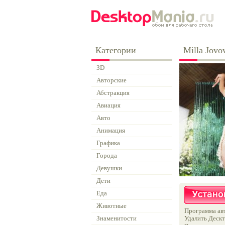
Категории
Milla Jovo
3D
Авторские
Абстракция
Авиация
Авто
Анимация
Графика
Города
Девушки
Дети
Еда
Животные
Программа авт
Знаменитости
Удалить Дескт