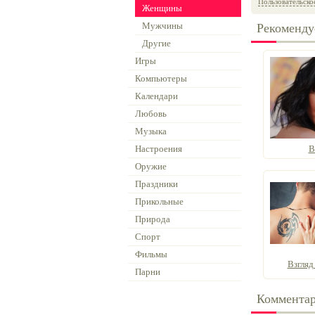
Пользовательско
Женщины
Мужчины
Рекоменду
Другие
Игры
Компьютеры
Календари
Любовь
Музыка
Настроения
В
Оружие
Праздники
Прикольные
Природа
Спорт
Фильмы
Взгляд
Парни
Коммента