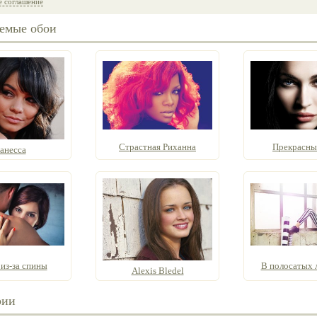
е соглашение
емые обои
Страстная Риханна
Прекрасны
анесса
 из-за спины
В полосатых 
Alexis Bledel
рии