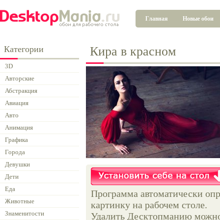
Главная
Новые обои
Категории
Кира в красном
3D
Авторские
Абстракция
Авиация
Авто
Анимация
Графика
Города
Девушки
Дети
Еда
Программа автоматически опр
Животные
картинку на рабочем столе.
Знаменитости
Удалить Десктопманию можно 